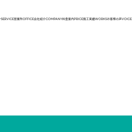
介
SERVICE
営業所
OFFICE
会社紹介
COMPANY
料金案内
PRICE
施工実績
WORKS
お客様の声
VOICE