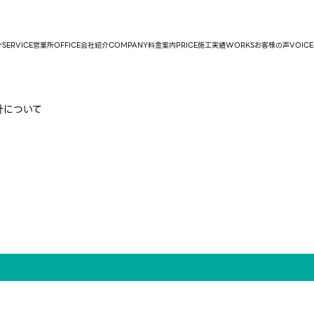
介
SERVICE
営業所
OFFICE
会社紹介
COMPANY
料金案内
PRICE
施工実績
WORKS
お客様の声
VOICE
針について