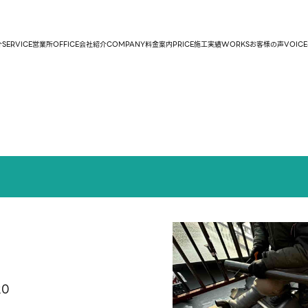
介
SERVICE
営業所
OFFICE
会社紹介
COMPANY
料金案内
PRICE
施工実績
WORKS
お客様の声
VOICE
20