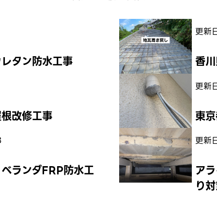
更新日
 ウレタン防水工事
香川
更新日
屋根改修工事
東京
8
更新日
 ベランダFRP防水工
アラ
り対