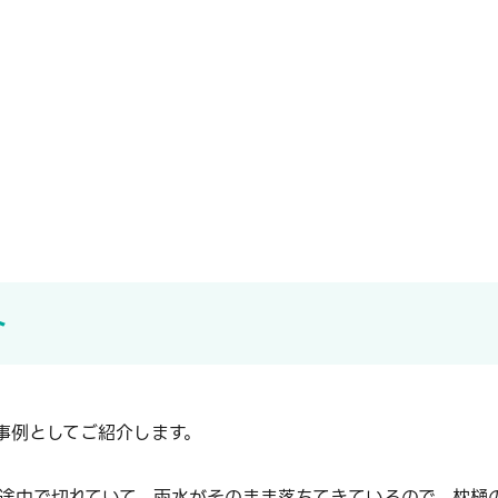
ト
事例としてご紹介します。
途中で切れていて、雨水がそのまま落ちてきているので、枕樋