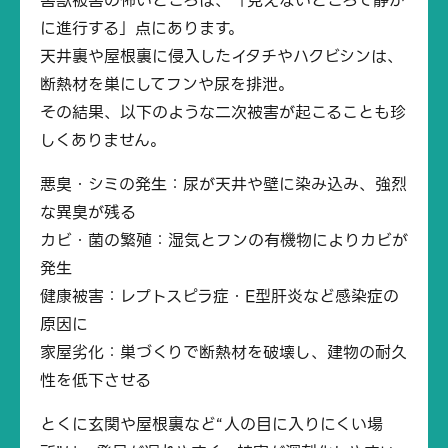
害獣被害の怖いところは、「見えないところで静か
に進行する」点にあります。
天井裏や屋根裏に侵入したイタチやハクビシンは、
断熱材を巣にしてフンや尿を排泄。
その結果、以下のような二次被害が起こることも珍
しくありません。
悪臭・シミの発生：尿が天井や壁に染み込み、強烈
な異臭が残る
カビ・菌の繁殖：湿気とフンの有機物によりカビが
発生
健康被害：レプトスピラ症・E型肝炎など感染症の
原因に
家屋劣化：巣づくりで断熱材を破壊し、建物の耐久
性を低下させる
とくに玄関や屋根裏など“人の目に入りにくい場