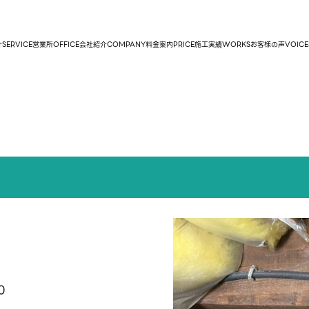
介
SERVICE
営業所
OFFICE
会社紹介
COMPANY
料金案内
PRICE
施工実績
WORKS
お客様の声
VOICE
0