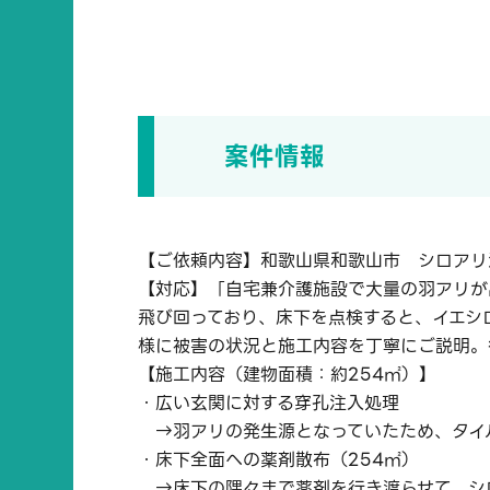
案件情報
【ご依頼内容】和歌山県和歌山市 シロア
【対応】「自宅兼介護施設で大量の羽アリが
飛び回っており、床下を点検すると、イエシ
様に被害の状況と施工内容を丁寧にご説明。
【施工内容（建物面積：約254㎡）】
・広い玄関に対する穿孔注入処理
→羽アリの発生源となっていたため、タイ
・床下全面への薬剤散布（254㎡）
→床下の隅々まで薬剤を行き渡らせて、シ