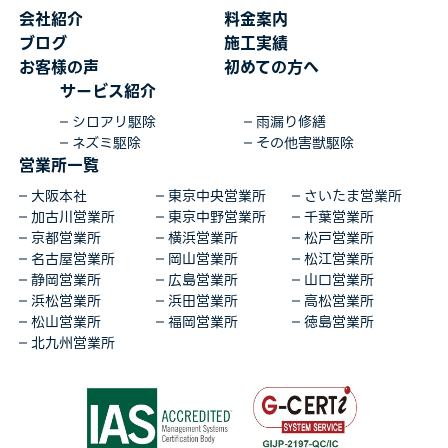
会社紹介
料金案内
ブログ
施工実績
お客様の声
初めての方へ
サービス紹介
シロアリ駆除
雨漏り修繕
ネズミ駆除
その他害獣駆除
営業所一覧
大阪本社
東京中央営業所
さいたま営業所
加古川営業所
東京中野営業所
千葉営業所
京都営業所
横浜営業所
松戸営業所
名古屋営業所
岡山営業所
松江営業所
静岡営業所
広島営業所
山口営業所
浜松営業所
浜田営業所
高松営業所
松山営業所
福岡営業所
徳島営業所
北九州営業所