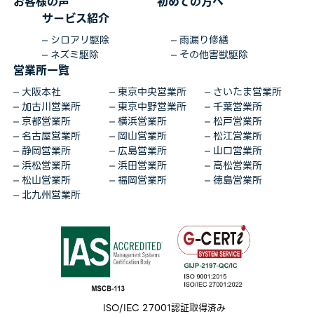
お客様の声
初めての方へ
サービス紹介
シロアリ駆除
雨漏り修繕
ネズミ駆除
その他害獣駆除
営業所一覧
大阪本社
東京中央営業所
さいたま営業所
加古川営業所
東京中野営業所
千葉営業所
京都営業所
横浜営業所
松戸営業所
名古屋営業所
岡山営業所
松江営業所
静岡営業所
広島営業所
山口営業所
浜松営業所
浜田営業所
高松営業所
松山営業所
福岡営業所
徳島営業所
北九州営業所
ISO/IEC 27001認証取得済み