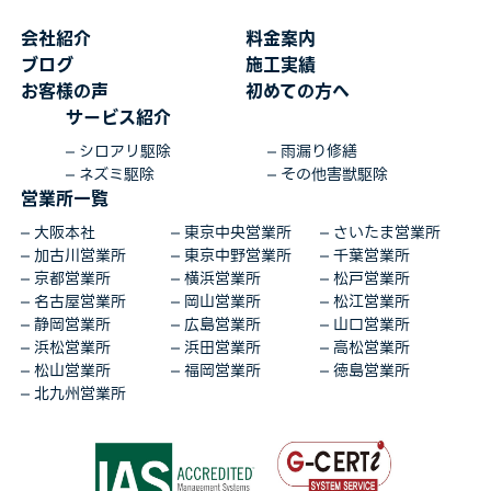
会社紹介
料金案内
ブログ
施工実績
お客様の声
初めての方へ
サービス紹介
シロアリ駆除
雨漏り修繕
ネズミ駆除
その他害獣駆除
営業所一覧
大阪本社
東京中央営業所
さいたま営業所
加古川営業所
東京中野営業所
千葉営業所
京都営業所
横浜営業所
松戸営業所
名古屋営業所
岡山営業所
松江営業所
静岡営業所
広島営業所
山口営業所
浜松営業所
浜田営業所
高松営業所
松山営業所
福岡営業所
徳島営業所
北九州営業所