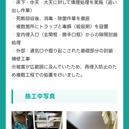
・床下・中天・大天に対して燻煙処理を実施（追い
出し作業）
・死骸回収後、消毒・除菌作業を徹底
・複数箇所にトラップと毒餌（殺鼠剤）を設置
・室内侵入口（玄関框・勝手口框）からの隙間封鎖
処理
・外部：通気口や掘り起こされた基礎部分の封鎖・
補修工事
※被害が広範囲に及んでいたため、再侵入防止のた
め複数工程での処置を行いました。
施工中写真